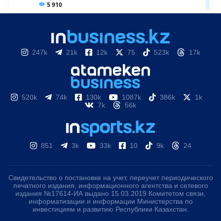
247k
21k
12k
75
523k
17k
520k
74k
130k
1087k
386k
1k
7k
56k
851
3k
33k
10
9k
24
Свидетельство о постановке на учет, переучет периодического
печатного издания, информационного агентства и сетевого
издания №17614-ИА выдано 15.03.2019 Комитетом связи,
информатизации и информации Министерства по
инвестициям и развитию Республики Казахстан.