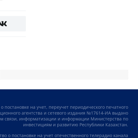
 о постановке на учет, переучет периодического печатного
ционного агентства и сетевого издания №17614-ИА выдано
том связи, информатизации и информации Министерства по
инвестициям и развитию Республики Казахстан.
тво о постановке на учет отечественного телерадио канала