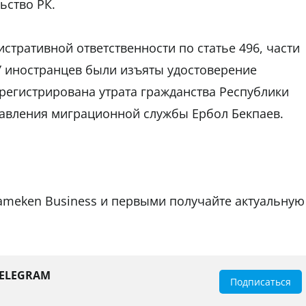
ьство РК.
стративной ответственности по статье 496, части
 У иностранцев были изъяты удостоверение
арегистрирована утрата гражданства Республики
правления миграционной службы Ербол Бекпаев.
tameken Business и первыми получайте актуальную
TELEGRAM
Подписаться