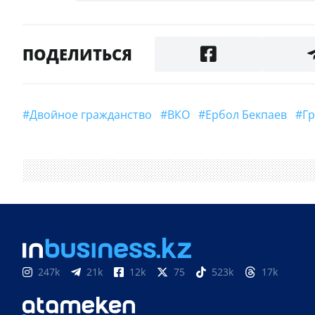
ПОДЕЛИТЬСЯ
#двойное гражданство
#ВКО
#Ербол Бекпаев
#
247k
21k
12k
75
523k
17k