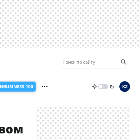
INBUSINESS 100
KZ
твом