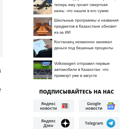
теперь ему грозит смертная
казнь: что нашли в его сумке
Школьные программы и названия
предметов в Казахстане обновят
из-за ИИ
Костанаец незаконно занимал
деньги под бешеные проценты
Volkswagen отправил первые
автомобили в Казахстан: что
й
привезут уже в августе
е
ПОДПИСЫВАЙТЕСЬ НА НАС
Яндекс
Google
новости
новости
Яндекс
Telegram
Дзен