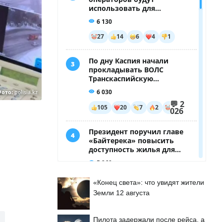
Фото:
polisia.kz
«Конец света»: что увидят жители
Земли 12 августа
Пилота задержали после рейса, а