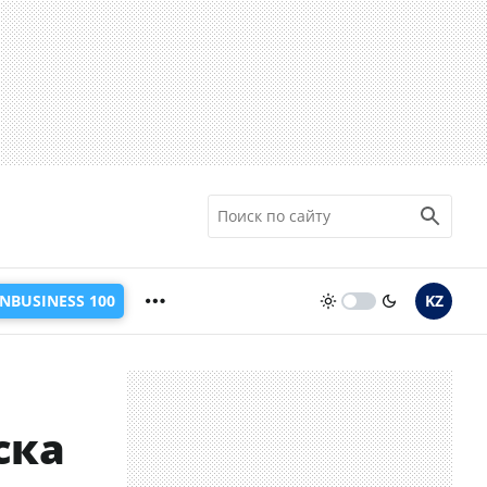
INBUSINESS 100
KZ
ска