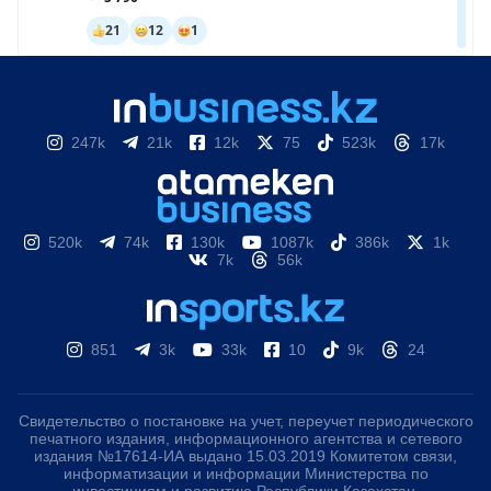
247k
21k
12k
75
523k
17k
520k
74k
130k
1087k
386k
1k
7k
56k
851
3k
33k
10
9k
24
Свидетельство о постановке на учет, переучет периодического
печатного издания, информационного агентства и сетевого
издания №17614-ИА выдано 15.03.2019 Комитетом связи,
информатизации и информации Министерства по