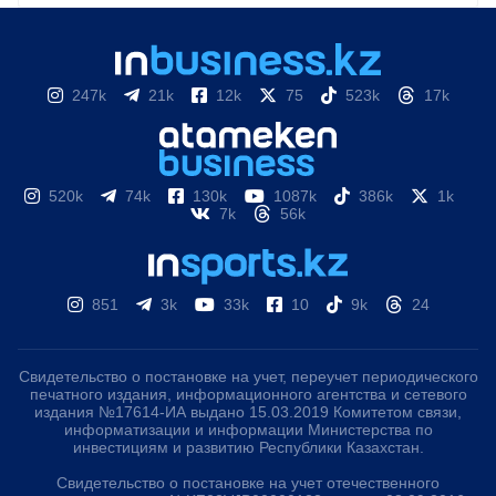
247k
21k
12k
75
523k
17k
520k
74k
130k
1087k
386k
1k
7k
56k
851
3k
33k
10
9k
24
Свидетельство о постановке на учет, переучет периодического
печатного издания, информационного агентства и сетевого
издания №17614-ИА выдано 15.03.2019 Комитетом связи,
информатизации и информации Министерства по
инвестициям и развитию Республики Казахстан.
Свидетельство о постановке на учет отечественного