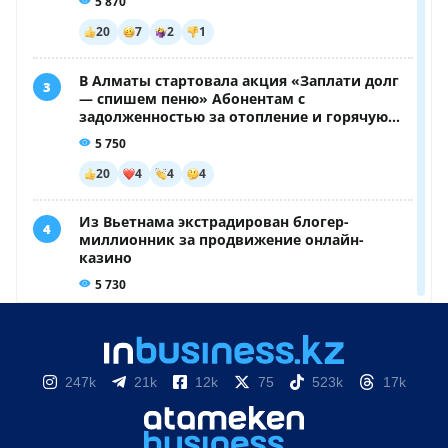
247k
21k
12k
75
523k
17k