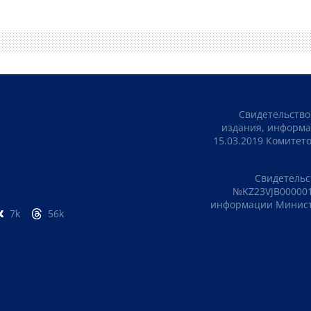
Свидетельство
издания, информа
15.03.2019 Комите
Свидетельс
№KZ23VJB000001
информации Министе
7k
56k