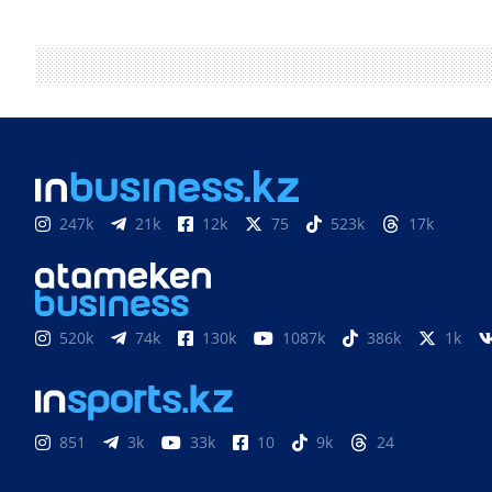
247k
21k
12k
75
523k
17k
520k
74k
130k
1087k
386k
1k
851
3k
33k
10
9k
24