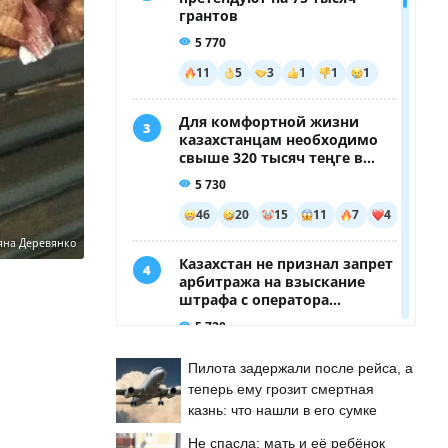
яна Деревянко
Пилота задержали после рейса, а
теперь ему грозит смертная
казнь: что нашли в его сумке
Не спасла: мать и её ребёнок