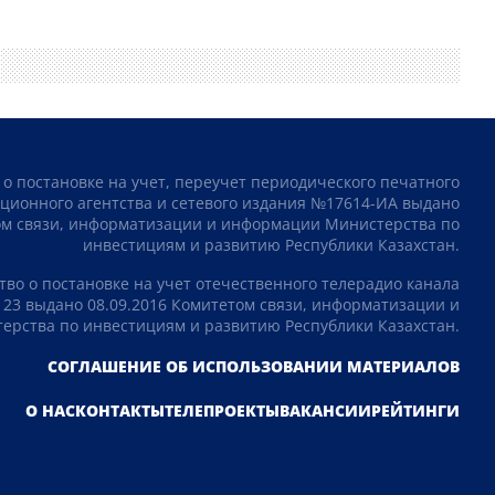
 о постановке на учет, переучет периодического печатного
ционного агентства и сетевого издания №17614-ИА выдано
том связи, информатизации и информации Министерства по
инвестициям и развитию Республики Казахстан.
тво о постановке на учет отечественного телерадио канала
23 выдано 08.09.2016 Комитетом связи, информатизации и
рства по инвестициям и развитию Республики Казахстан.
СОГЛАШЕНИЕ ОБ ИСПОЛЬЗОВАНИИ МАТЕРИАЛОВ
О НАС
КОНТАКТЫ
ТЕЛЕПРОЕКТЫ
ВАКАНСИИ
РЕЙТИНГИ