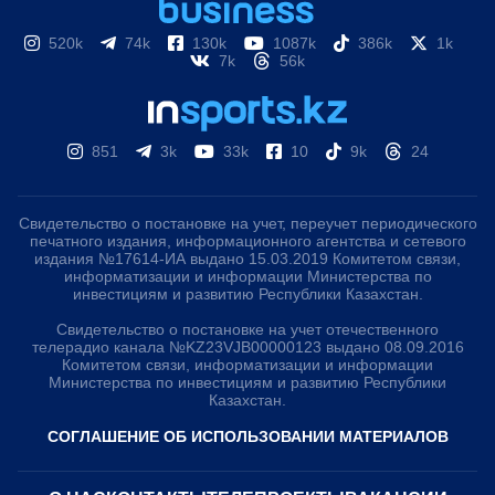
520k
74k
130k
1087k
386k
1k
7k
56k
851
3k
33k
10
9k
24
Свидетельство о постановке на учет, переучет периодического
печатного издания, информационного агентства и сетевого
издания №17614-ИА выдано 15.03.2019 Комитетом связи,
информатизации и информации Министерства по
инвестициям и развитию Республики Казахстан.
Свидетельство о постановке на учет отечественного
телерадио канала №KZ23VJB00000123 выдано 08.09.2016
Комитетом связи, информатизации и информации
Министерства по инвестициям и развитию Республики
Казахстан.
СОГЛАШЕНИЕ ОБ ИСПОЛЬЗОВАНИИ МАТЕРИАЛОВ