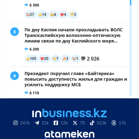
247k
21k
12k
75
523k
17k