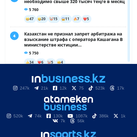
247k
21k
12k
75
523k
17k
520k
74k
130k
1087k
386k
1k
7k
56k