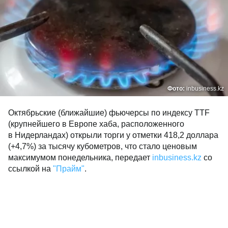
Фото:
inbusiness.kz
Октябрьские (ближайшие) фьючерсы по индексу TTF
(крупнейшего в Европе хаба, расположенного
в Нидерландах) открыли торги у отметки 418,2 доллара
(+4,7%) за тысячу кубометров, что стало ценовым
максимумом понедельника, передает
inbusiness.kz
со
ссылкой на
"Прайм"
.