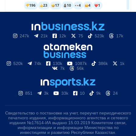
247k
21k
12k
75
523k
17k
520k
74k
130k
1087k
386k
1k
7k
56k
851
3k
33k
10
9k
24
Свидетельство о постановке на учет, переучет периодического
печатного издания, информационного агентства и сетевого
издания №17614-ИА выдано 15.03.2019 Комитетом связи,
информатизации и информации Министерства по
инвестициям и развитию Республики Казахстан.