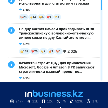
247k
21k
12k
75
523k
17k