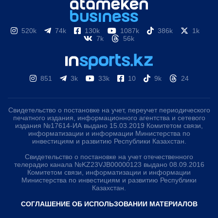
520k
74k
130k
1087k
386k
1k
7k
56k
851
3k
33k
10
9k
24
Свидетельство о постановке на учет, переучет периодического
печатного издания, информационного агентства и сетевого
издания №17614-ИА выдано 15.03.2019 Комитетом связи,
информатизации и информации Министерства по
инвестициям и развитию Республики Казахстан.
Свидетельство о постановке на учет отечественного
телерадио канала №KZ23VJB00000123 выдано 08.09.2016
Комитетом связи, информатизации и информации
Министерства по инвестициям и развитию Республики
Казахстан.
СОГЛАШЕНИЕ ОБ ИСПОЛЬЗОВАНИИ МАТЕРИАЛОВ