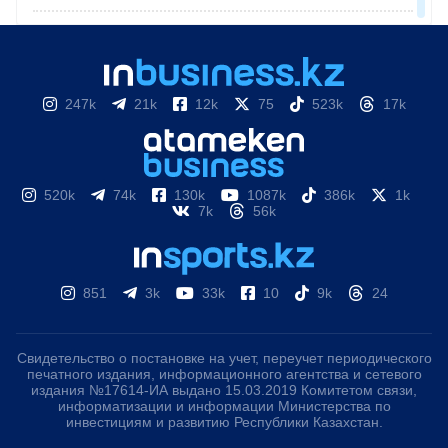
247k
21k
12k
75
523k
17k
520k
74k
130k
1087k
386k
1k
7k
56k
851
3k
33k
10
9k
24
Свидетельство о постановке на учет, переучет периодического
печатного издания, информационного агентства и сетевого
издания №17614-ИА выдано 15.03.2019 Комитетом связи,
информатизации и информации Министерства по
инвестициям и развитию Республики Казахстан.