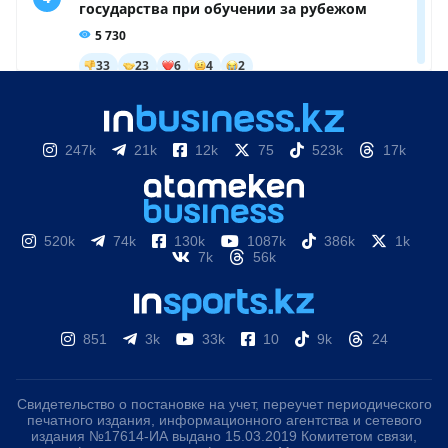
247k
21k
12k
75
523k
17k
520k
74k
130k
1087k
386k
1k
7k
56k
851
3k
33k
10
9k
24
Свидетельство о постановке на учет, переучет периодического
печатного издания, информационного агентства и сетевого
издания №17614-ИА выдано 15.03.2019 Комитетом связи,