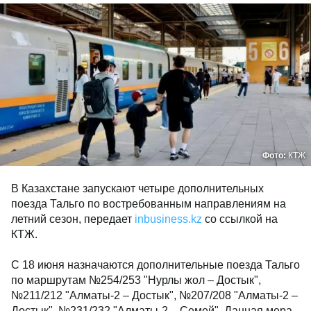
Фото:
КТЖ
В Казахстане запускают четыре дополнительных
поезда Тальго по востребованным направлениям на
летний сезон, передает
inbusiness.kz
со ссылкой на
КТЖ.
С 18 июня назначаются дополнительные поезда Тальго
по маршрутам №254/253 "Нурлы жол – Достык",
№211/212 "Алматы-2 – Достык", №207/208 "Алматы-2 –
Достык", №231/232 "Алматы-2 – Семей". Данная мера