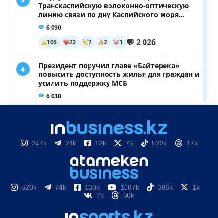
247k
21k
12k
75
523k
17k
520k
74k
130k
1087k
386k
1k
7k
56k