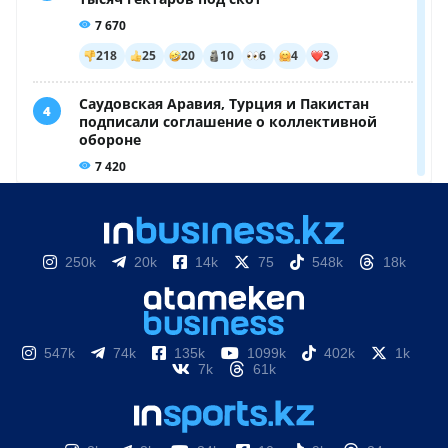
250k
20k
14k
75
548k
18k
547k
74k
135k
1099k
402k
1k
7k
61k