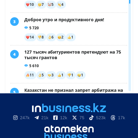
247k
21k
12k
75
523k
17k