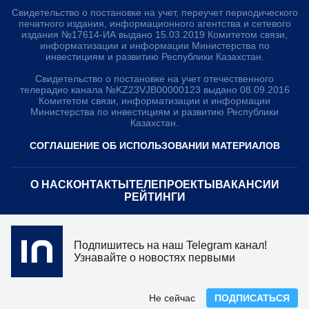
Свидетельство о постановке на учет, переучет периодического
печатного издания, информационного агентства и сетевого
издания №17614-ИА выдано 15.03.2019 Комитетом связи,
информатизации и информации Министерства по
инвестициям и развитию Республики Казахстан.
Свидетельство о постановке на учет отечественного
телерадио канала №KZ23VJB00000123 выдано 08.09.2016
Комитетом связи, информатизации и информации
Министерства по инвестициям и развитию Республики
Казахстан.
СОГЛАШЕНИЕ ОБ ИСПОЛЬЗОВАНИИ МАТЕРИАЛОВ
О НАС
КОНТАКТЫ
ТЕЛЕПРОЕКТЫ
ВАКАНСИИ
РЕЙТИНГИ
Медиахолдинг «Atameken Business»
Подпишитесь на наш Telegram канал!
ПОЛИТИКА КОНФИДЕНЦИАЛЬНОСТИ
Узнавайте о новостях первыми
Не сейчас
ПОДПИСАТЬСЯ