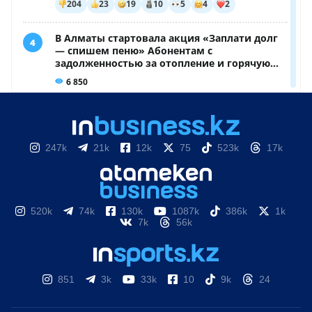
247k
21k
12k
75
523k
17k
520k
74k
130k
1087k
386k
1k
7k
56k
851
3k
33k
10
9k
24