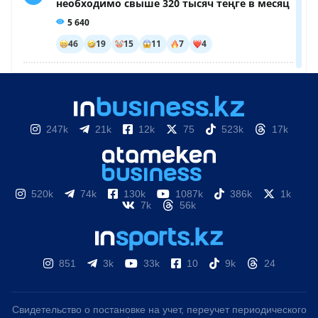
247k
21k
12k
75
523k
17k
520k
74k
130k
1087k
386k
1k
7k
56k
851
3k
33k
10
9k
24
Свидетельство о постановке на учет, переучет периодического