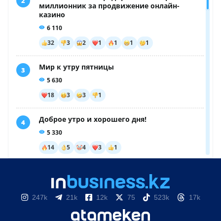
247k
21k
12k
75
523k
17k