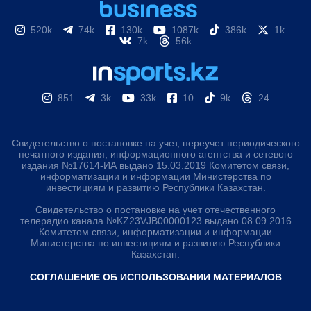
520k
74k
130k
1087k
386k
1k
7k
56k
851
3k
33k
10
9k
24
Свидетельство о постановке на учет, переучет периодического
печатного издания, информационного агентства и сетевого
издания №17614-ИА выдано 15.03.2019 Комитетом связи,
информатизации и информации Министерства по
инвестициям и развитию Республики Казахстан.
Свидетельство о постановке на учет отечественного
телерадио канала №KZ23VJB00000123 выдано 08.09.2016
Комитетом связи, информатизации и информации
Министерства по инвестициям и развитию Республики
Казахстан.
СОГЛАШЕНИЕ ОБ ИСПОЛЬЗОВАНИИ МАТЕРИАЛОВ