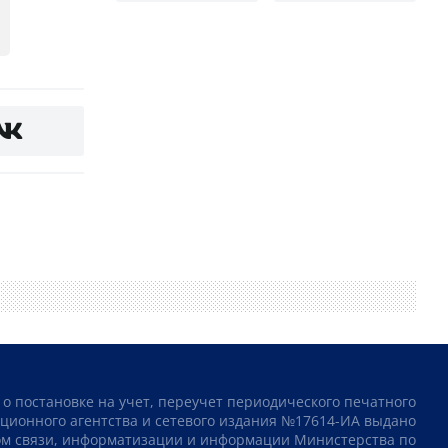
 о постановке на учет, переучет периодического печатного
ционного агентства и сетевого издания №17614-ИА выдано
том связи, информатизации и информации Министерства по