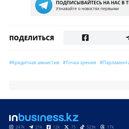
ПОДПИСЫВАЙТЕСЬ НА НАС В 
Узнавайте о новостях первыми
ПОДЕЛИТЬСЯ
#Кредитная амнистия
#Точка зрения
#Парламен
247k
21k
12k
75
523k
17k