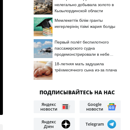
нелегально добывала золото в
Кызылординской области
Мемлекеттік білім гранты
иегерлерінің тізімі жария болды
Первый полёт беспилотного
пассажирского судна
продемонстрировали в небе
Астаны
18-летняя мать задушила
трёхмесячного сына из-за плача
ПОДПИСЫВАЙТЕСЬ НА НАС
Яндекс
Google
новости
новости
Яндекс
Telegram
Дзен