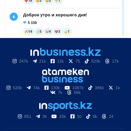
247k
21k
12k
75
523k
17k
520k
74k
130k
1087k
386k
1k
7k
56k
851
3k
33k
10
9k
24