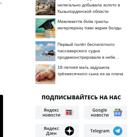
.
нелегально добывала золото в
Кызылординской области
Мемлекеттік білім гранты
иегерлерінің тізімі жария болды
Первый полёт беспилотного
пассажирского судна
продемонстрировали в небе
Астаны
18-летняя мать задушила
трёхмесячного сына из-за плача
ПОДПИСЫВАЙТЕСЬ НА НАС
Яндекс
Google
новости
новости
Яндекс
Telegram
Дзен