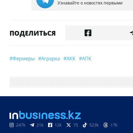
Узнавайте о новостях первыми
ПОДЕЛИТЬСЯ
#фермеры
#аграрка
#АКК
#АПК
247k
21k
12k
75
523k
17k