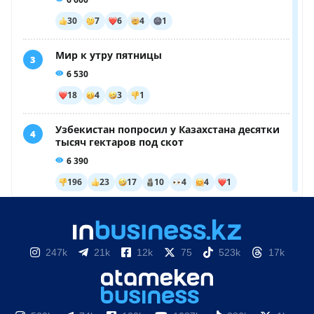
247k
21k
12k
75
523k
17k