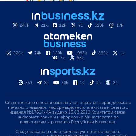
247k
21k
12k
75
523k
17k
520k
74k
130k
1087k
386k
1k
7k
56k
851
3k
33k
10
9k
24
Свидетельство о постановке на учет, переучет периодического
печатного издания, информационного агентства и сетевого
издания №17614-ИА выдано 15.03.2019 Комитетом связи,
информатизации и информации Министерства по
инвестициям и развитию Республики Казахстан.
Свидетельство о постановке на учет отечественного