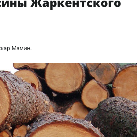
есины Жаркентского
К Аскар Мамин.