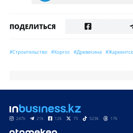
ПОДЕЛИТЬСЯ
#строительство
#Хоргос
#Древесина
#Жаркент
247k
21k
12k
75
523k
17k