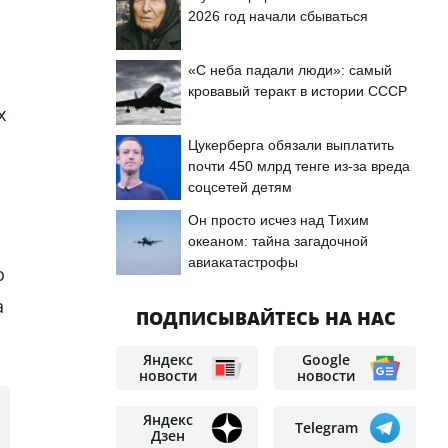
2026 год начали сбываться
«С неба падали люди»: самый
кровавый теракт в истории СССР
х
Цукерберга обязали выплатить
почти 450 млрд тенге из-за вреда
соцсетей детям
Он просто исчез над Тихим
океаном: тайна загадочной
авиакатастрофы
о
а
ПОДПИСЫВАЙТЕСЬ НА НАС
Яндекс
Google
новости
новости
Яндекс
Telegram
Дзен