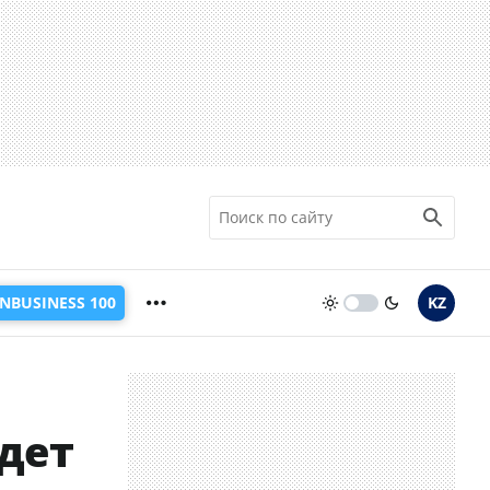
INBUSINESS 100
KZ
дет