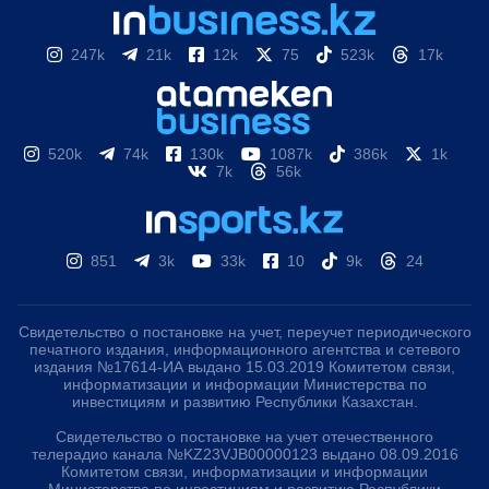
247k
21k
12k
75
523k
17k
520k
74k
130k
1087k
386k
1k
7k
56k
851
3k
33k
10
9k
24
Свидетельство о постановке на учет, переучет периодического
печатного издания, информационного агентства и сетевого
издания №17614-ИА выдано 15.03.2019 Комитетом связи,
информатизации и информации Министерства по
инвестициям и развитию Республики Казахстан.
Свидетельство о постановке на учет отечественного
телерадио канала №KZ23VJB00000123 выдано 08.09.2016
Комитетом связи, информатизации и информации