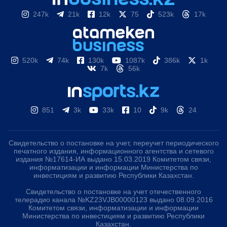
247k
21k
12k
75
523k
17k
520k
74k
130k
1087k
386k
1k
7k
56k
851
3k
33k
10
9k
24
Свидетельство о постановке на учет, переучет периодического
печатного издания, информационного агентства и сетевого
издания №17614-ИА выдано 15.03.2019 Комитетом связи,
информатизации и информации Министерства по
инвестициям и развитию Республики Казахстан.
Свидетельство о постановке на учет отечественного
телерадио канала №KZ23VJB00000123 выдано 08.09.2016
Комитетом связи, информатизации и информации
Министерства по инвестициям и развитию Республики
Казахстан.