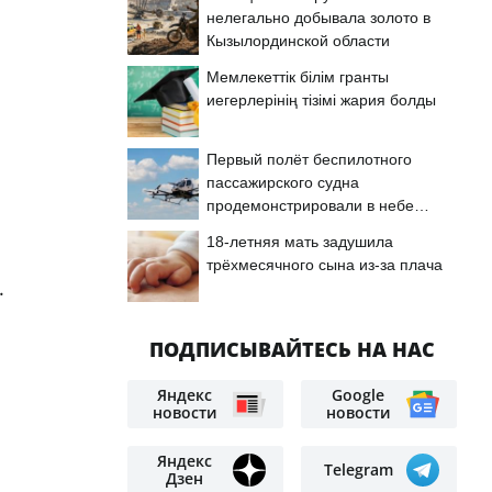
нелегально добывала золото в
Кызылординской области
Мемлекеттік білім гранты
иегерлерінің тізімі жария болды
Первый полёт беспилотного
пассажирского судна
продемонстрировали в небе
Астаны
18-летняя мать задушила
трёхмесячного сына из-за плача
.
ПОДПИСЫВАЙТЕСЬ НА НАС
Яндекс
Google
новости
новости
Яндекс
Telegram
Дзен