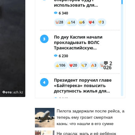
Фото:
azh.kz
Пилота задержали после рейса, а
теперь ему грозит смертная
казнь: что нашли в его сумке
Не спасла: мать и её ребёнок