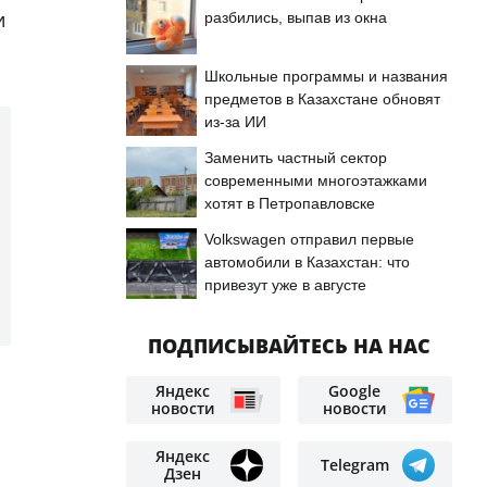
и
разбились, выпав из окна
Школьные программы и названия
предметов в Казахстане обновят
из-за ИИ
Заменить частный сектор
современными многоэтажками
хотят в Петропавловске
Volkswagen отправил первые
автомобили в Казахстан: что
привезут уже в августе
ПОДПИСЫВАЙТЕСЬ НА НАС
Яндекс
Google
новости
новости
Яндекс
Telegram
Дзен