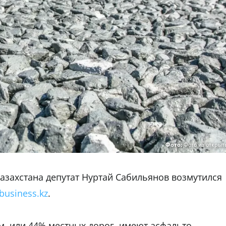
Фото:
Фото из открыт
азахстана депутат Нуртай Сабильянов возмутился
business.kz
.
км, или 44% местных дорог, имеют асфальто-