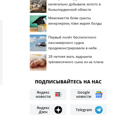
нелегально добывала золото в
Кызылординской области
Мемлекеттік білім гранты
иегерлерінің тізімі жария болды
Первый полёт беспилотного
пассажирского судна
продемонстрировали в небе
Астаны
18-летняя мать задушила
трёхмесячного сына из-за плача
ПОДПИСЫВАЙТЕСЬ НА НАС
Яндекс
Google
новости
новости
Яндекс
Telegram
Дзен