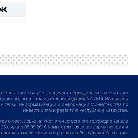
 о постановке на учет, переучет периодического печатного
ционного агентства и сетевого издания №17614-ИА выдано
том связи, информатизации и информации Министерства по
инвестициям и развитию Республики Казахстан.
тво о постановке на учет отечественного телерадио канала
23 выдано 08.09.2016 Комитетом связи, информатизации и
рства по инвестициям и развитию Республики Казахстан.