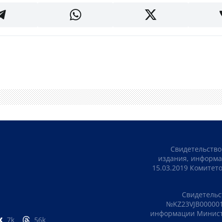
Свидетельство
издания, информа
15.03.2019 Комите
Свидетельс
№KZ23VJB000001
информации Министе
7k
56k