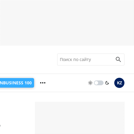
INBUSINESS 100
KZ
ь