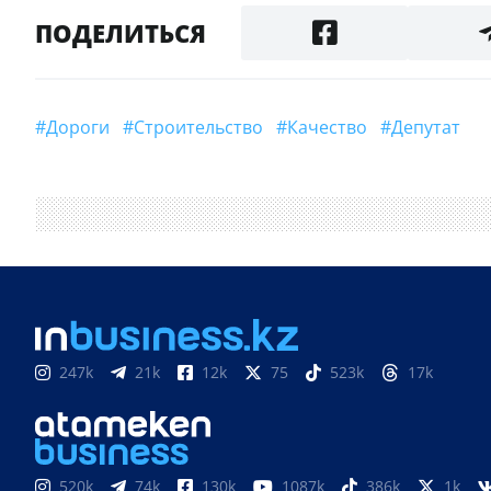
ПОДЕЛИТЬСЯ
#дороги
#строительство
#качество
#Депутат
247k
21k
12k
75
523k
17k
520k
74k
130k
1087k
386k
1k