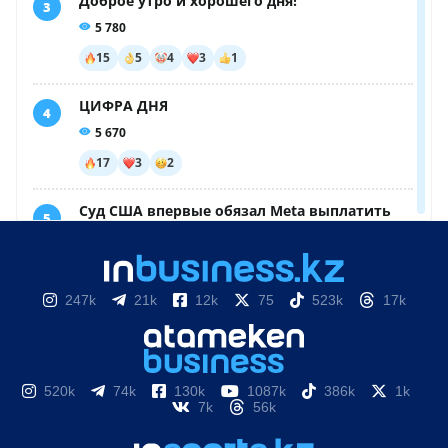
247k
21k
12k
75
523k
17k
520k
74k
130k
1087k
386k
1k
7k
56k