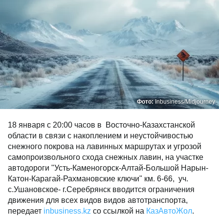
Фото:
Inbusiness/Midjourney
18 января с 20:00 часов в Восточно-Казахстанской
области в связи с накоплением и неустойчивостью
снежного покрова на лавинных маршрутах и угрозой
самопроизвольного схода снежных лавин, на участке
автодороги "Усть-Каменогорск-Алтай-Большой Нарын-
Катон-Карагай-Рахмановские ключи" км. 6-66, уч.
с.Ушановское- г.Серебрянск вводится ограничения
движения для всех видов видов автотранспорта,
передает
inbusiness.kz
со ссылкой на
КазАвтоЖол
.