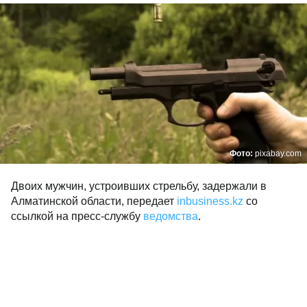
Фото:
pixabay.com
Двоих мужчин, устроивших стрельбу, задержали в
Алматинской области, передает
inbusiness.kz
со
ссылкой на пресс-службу
ведомства
.