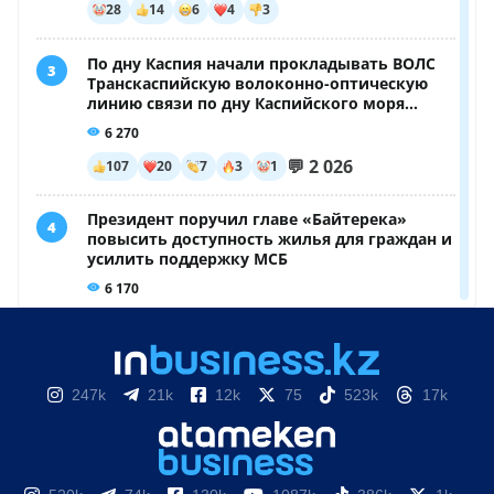
247k
21k
12k
75
523k
17k