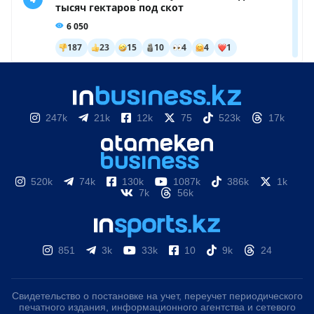
247k
21k
12k
75
523k
17k
520k
74k
130k
1087k
386k
1k
7k
56k
851
3k
33k
10
9k
24
Свидетельство о постановке на учет, переучет периодического
печатного издания, информационного агентства и сетевого