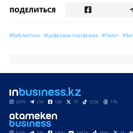
ПОДЕЛИТЬСЯ
#Библиотеки
#цифровая платформа
#Пилот
#з
247k
21k
12k
75
523k
17k
520k
74k
130k
1087k
386k
1k