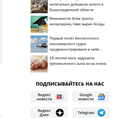
нелегально добывала золото в
Кызылординской области
Мемлекеттік білім гранты
иегерлерінің тізімі жария болды
Первый полёт беспилотного
пассажирского судна
продемонстрировали в небе
Астаны
18-летняя мать задушила
трёхмесячного сына из-за плача
ПОДПИСЫВАЙТЕСЬ НА НАС
Яндекс
Google
новости
новости
Яндекс
Telegram
Дзен