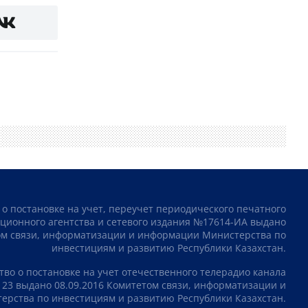
 о постановке на учет, переучет периодического печатного
ционного агентства и сетевого издания №17614-ИА выдано
том связи, информатизации и информации Министерства по
инвестициям и развитию Республики Казахстан.
тво о постановке на учет отечественного телерадио канала
23 выдано 08.09.2016 Комитетом связи, информатизации и
рства по инвестициям и развитию Республики Казахстан.