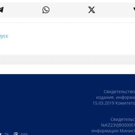
апуск
Свидетельство
издания, информа
15.03.2019 Комите
Свидетельс
№KZ23VJB000001
информации Министе
7k
56k