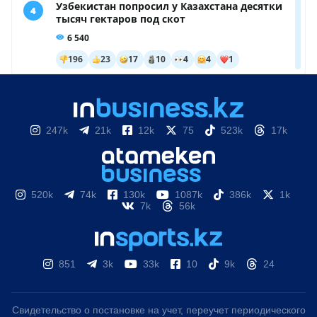
247k
21k
12k
75
523k
17k
520k
74k
130k
1087k
386k
1k
7k
56k
851
3k
33k
10
9k
24
Свидетельство о постановке на учет, переучет периодического