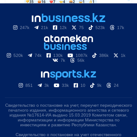
247k
21k
12k
75
523k
17k
520k
74k
130k
1087k
386k
1k
7k
56k
851
3k
33k
10
9k
24
Свидетельство о постановке на учет, переучет периодического
печатного издания, информационного агентства и сетевого
издания №17614-ИА выдано 15.03.2019 Комитетом связи,
информатизации и информации Министерства по
инвестициям и развитию Республики Казахстан.
Свидетельство о постановке на учет отечественного