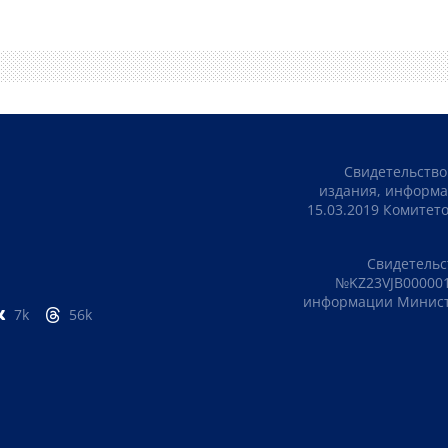
Свидетельство
издания, информа
15.03.2019 Комите
Свидетельс
№KZ23VJB000001
информации Министе
7k
56k