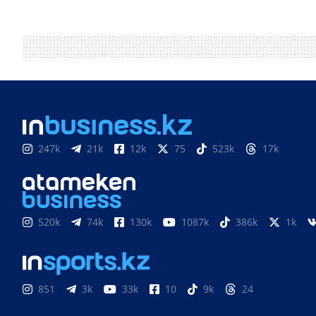
247k
21k
12k
75
523k
17k
520k
74k
130k
1087k
386k
1k
851
3k
33k
10
9k
24