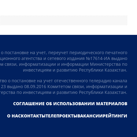
 о постановке на учет, переучет периодического печатного
ционного агентства и сетевого издания №17614-ИА выдано
том связи, информатизации и информации Министерства по
инвестициям и развитию Республики Казахстан.
тво о постановке на учет отечественного телерадио канала
23 выдано 08.09.2016 Комитетом связи, информатизации и
рства по инвестициям и развитию Республики Казахстан.
СОГЛАШЕНИЕ ОБ ИСПОЛЬЗОВАНИИ МАТЕРИАЛОВ
О НАС
КОНТАКТЫ
ТЕЛЕПРОЕКТЫ
ВАКАНСИИ
РЕЙТИНГИ