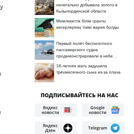
нелегально добывала золото в
ду
Кызылординской области
Мемлекеттік білім гранты
иегерлерінің тізімі жария болды
Первый полёт беспилотного
пассажирского судна
продемонстрировали в небе
Астаны
18-летняя мать задушила
трёхмесячного сына из-за плача
ы
ПОДПИСЫВАЙТЕСЬ НА НАС
Яндекс
Google
ы
новости
новости
Яндекс
Telegram
Дзен