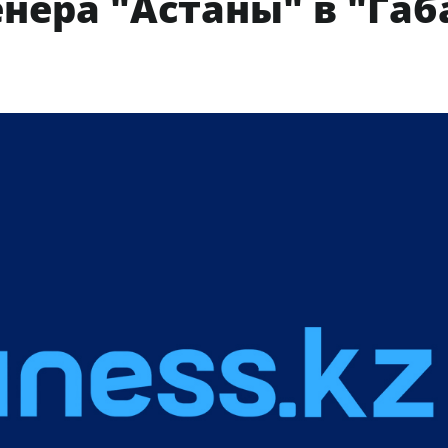
нера "Астаны" в "Габ