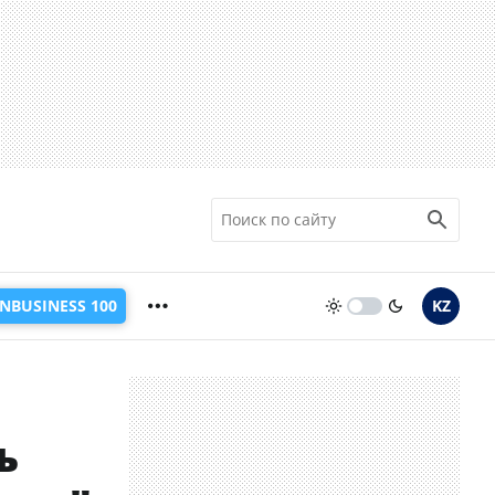
INBUSINESS 100
KZ
ь