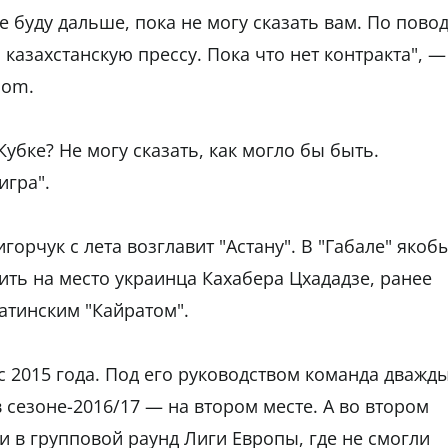
де буду дальше, пока не могу сказать вам. По пово
 казахстанскую прессу. Пока что нет контракта", —
com.
Кубке? Не могу сказать, как могло бы быть.
игра".
орчук с лета возглавит "Астану". В "Габале" якоб
ить на место украинца Кахабера Цхададзе, ранее
атинским "Кайратом".
 с 2015 года. Под его руководством команда дважд
 сезоне-2016/17 — на втором месте. А во втором
 в групповой раунд Лиги Европы, где не смогли