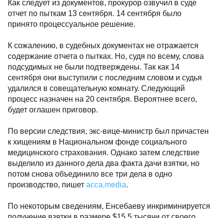
Как следует из документов, прокурор озвучил в суде
отчет по пыткам 13 сентября. 14 сентября было
принято процессуальное решение.
К сожалению, в судебных документах не отражается
содержание отчета о пытках. Но, судя по всему, слова
подсудимых не были подтверждены. Так как 14
сентября они выступили с последним словом и судья
удалился в совещательную комнату. Следующий
процесс назначен на 20 сентября. Вероятнее всего,
будет оглашен приговор.
По версии следствия, экс-вице-министр был причастен
к хищениям в Национальном фонде социального
медицинского страхования. Однако затем следствие
выделило из данного дела два факта дачи взятки, но
потом снова объединило все три дела в одно
производство, пишет
acca.media
.
По некоторым сведениям, Енсебаеву инкриминируется
получение взятки в размере $15,5 тысячи от своего