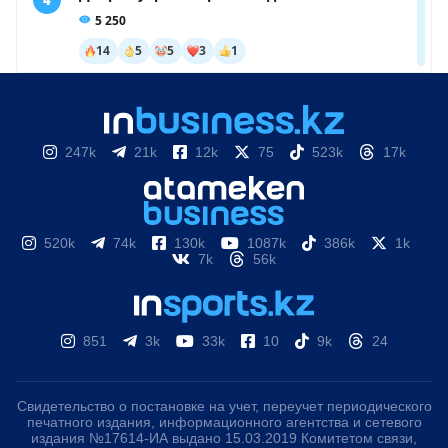
247k
21k
12k
75
523k
17k
520k
74k
130k
1087k
386k
1k
7k
56k
851
3k
33k
10
9k
24
Свидетельство о постановке на учет, переучет периодического
печатного издания, информационного агентства и сетевого
издания №17614-ИА выдано 15.03.2019 Комитетом связи,