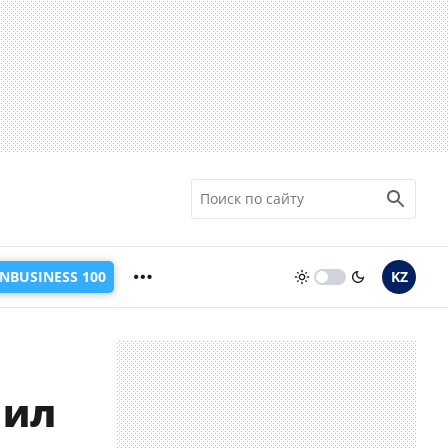
INBUSINESS 100
KZ
чил