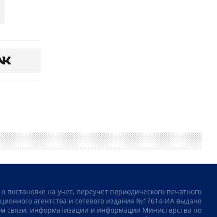
 о постановке на учет, переучет периодического печатного
ционного агентства и сетевого издания №17614-ИА выдано
том связи, информатизации и информации Министерства по