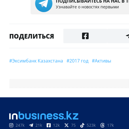
ПОДПИСЫВАЙТЕСЬ НА НАС В 
Узнавайте о новостях первыми
ПОДЕЛИТЬСЯ
#Эксимбанк Казахстана
#2017 год
#Активы
247k
21k
12k
75
523k
17k