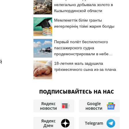
нелегально добывала золото в
Кызылординской области
Мемлекеттік білім гранты
иегерлерінің тізімі жария болды
Первый полёт беспилотного
q
пассажирского судна
продемонстрировали в небе
Астаны
й
18-летняя мать задушила
трёхмесячного сына из-за плача
ПОДПИСЫВАЙТЕСЬ НА НАС
Яндекс
Google
новости
новости
Яндекс
Telegram
Дзен