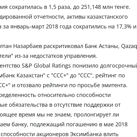
я сократилась в 1,5 раза, до 251,148 млн тенге.
дированной отчетности, активы казахстанского
за январь-март 2018 года сократились на 17,3% и
ултан Назарбаев раскритиковал Банк Астаны, Qaza
тели" из-за недостатков управления.
нтство S&P Global Ratings понизило долгосрочны
банк Казахстан" с "ССС+" до "CCC", рейтинг по
CCC+" и отозвало рейтинги по просьбе эмитента.
ределенность относительно способности
е обязательства в отсутствие поддержки от
тоящее время мы не знаем, пролонгирует ли
заем банку, подлежащий погашению в мае 2018
и способности акционеров Эксимбанка влить