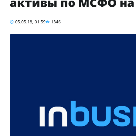
активы по МСФО на
05.05.18, 01:59
1346