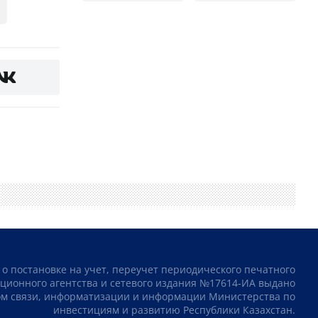
 о постановке на учет, переучет периодического печатного
ционного агентства и сетевого издания №17614-ИА выдано
том связи, информатизации и информации Министерства по
инвестициям и развитию Республики Казахстан.