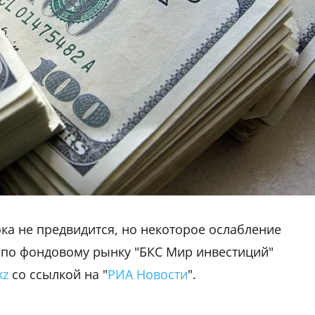
ока не предвидится, но некоторое ослабление
 по фондовому рынку "БКС Мир инвестиций"
kz
со ссылкой на "
РИА Новости
".