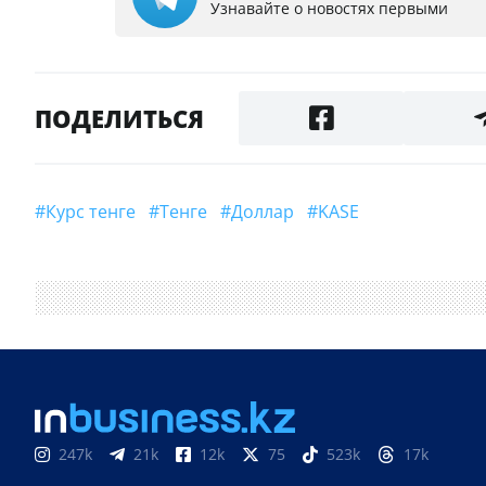
Узнавайте о новостях первыми
ПОДЕЛИТЬСЯ
#курс тенге
#Тенге
#Доллар
#KASE
247k
21k
12k
75
523k
17k