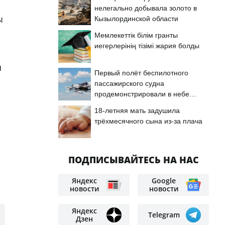
нелегально добывала золото в
ы
Кызылординской области
Мемлекеттік білім гранты
иегерлерінің тізімі жария болды
я
Первый полёт беспилотного
пассажирского судна
продемонстрировали в небе
Астаны
18-летняя мать задушила
трёхмесячного сына из-за плача
ПОДПИСЫВАЙТЕСЬ НА НАС
Яндекс
Google
новости
новости
Яндекс
Telegram
Дзен