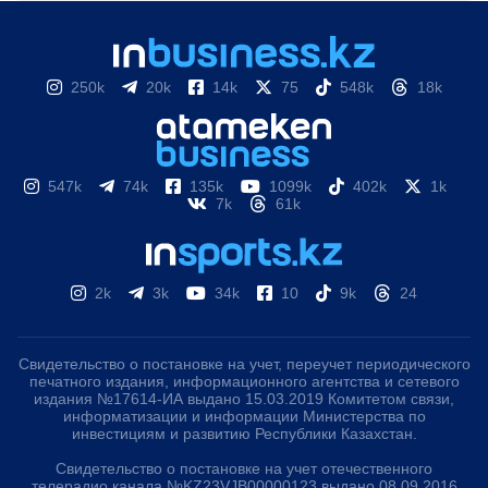
250k
20k
14k
75
548k
18k
547k
74k
135k
1099k
402k
1k
7k
61k
2k
3k
34k
10
9k
24
Свидетельство о постановке на учет, переучет периодического
печатного издания, информационного агентства и сетевого
издания №17614-ИА выдано 15.03.2019 Комитетом связи,
информатизации и информации Министерства по
инвестициям и развитию Республики Казахстан.
Свидетельство о постановке на учет отечественного
телерадио канала №KZ23VJB00000123 выдано 08.09.2016