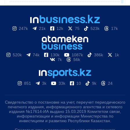
247k
21k
12k
75
523k
17k
520k
74k
130k
1087k
386k
1k
7k
56k
851
3k
33k
10
9k
24
Свидетельство о постановке на учет, переучет периодического
печатного издания, информационного агентства и сетевого
издания №17614-ИА выдано 15.03.2019 Комитетом связи,
информатизации и информации Министерства по
инвестициям и развитию Республики Казахстан.