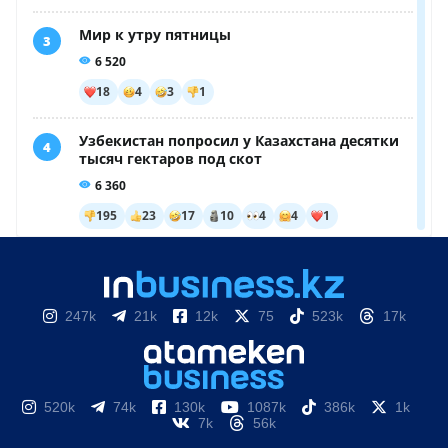
247k
21k
12k
75
523k
17k
520k
74k
130k
1087k
386k
1k
7k
56k