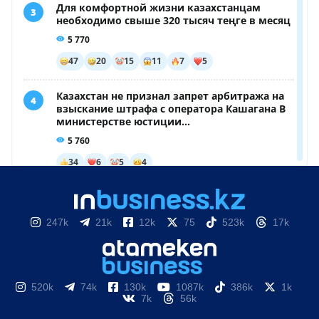
247k
21k
12k
75
523k
17k
520k
74k
130k
1087k
386k
1k
7k
56k