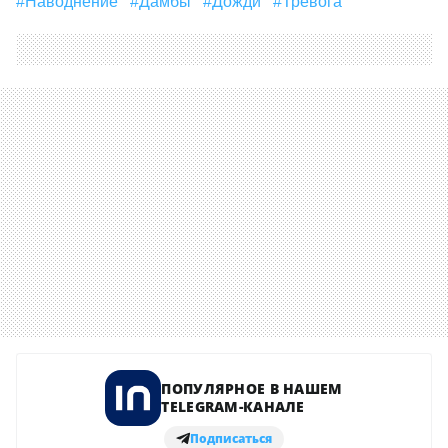
#наводнение
#дамбы
#Дожди
#тревога