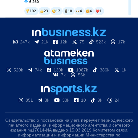
247k
21k
12k
75
523k
17k
520k
74k
130k
1087k
386k
1k
7k
56k
851
3k
33k
10
9k
24
Свидетельство о постановке на учет, переучет периодического
печатного издания, информационного агентства и сетевого
издания №17614-ИА выдано 15.03.2019 Комитетом связи,
информатизации и информации Министерства по