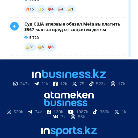
247k
21k
12k
75
523k
17k
520k
74k
130k
1087k
386k
1k
7k
56k