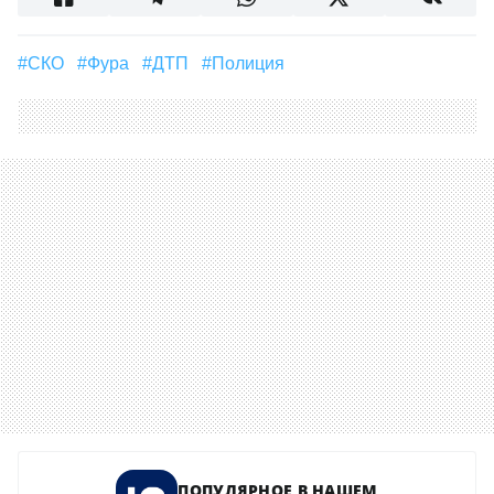
#СКО
#фура
#ДТП
#полиция