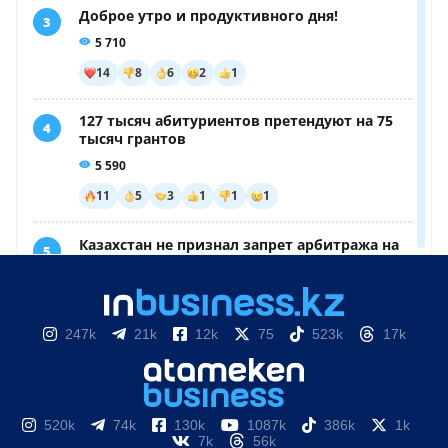
247k
21k
12k
75
523k
17k
520k
74k
130k
1087k
386k
1k
7k
56k