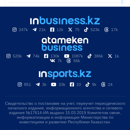
247k
21k
12k
75
523k
17k
520k
74k
130k
1087k
386k
1k
7k
56k
851
3k
33k
10
9k
24
Свидетельство о постановке на учет, переучет периодического
печатного издания, информационного агентства и сетевого
издания №17614-ИА выдано 15.03.2019 Комитетом связи,
информатизации и информации Министерства по
инвестициям и развитию Республики Казахстан.