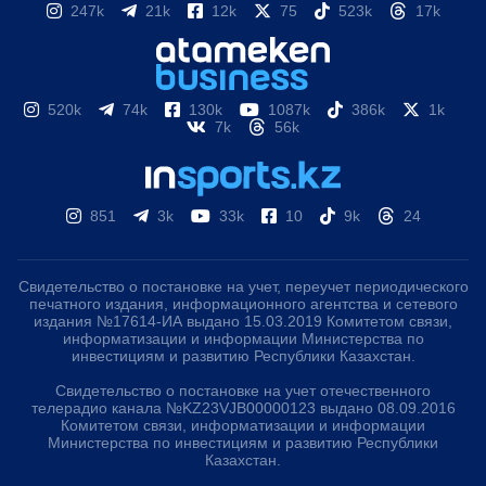
247k
21k
12k
75
523k
17k
520k
74k
130k
1087k
386k
1k
7k
56k
851
3k
33k
10
9k
24
Свидетельство о постановке на учет, переучет периодического
печатного издания, информационного агентства и сетевого
издания №17614-ИА выдано 15.03.2019 Комитетом связи,
информатизации и информации Министерства по
инвестициям и развитию Республики Казахстан.
Свидетельство о постановке на учет отечественного
телерадио канала №KZ23VJB00000123 выдано 08.09.2016
Комитетом связи, информатизации и информации
Министерства по инвестициям и развитию Республики
Казахстан.